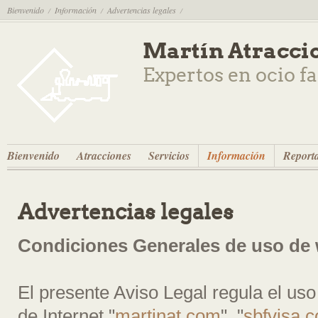
Bienvenido
Información
Advertencias legales
/
/
/
Martín Atracci
Expertos en ocio f
Bienvenido
Atracciones
Servicios
Información
Reporta
Advertencias legales
Condiciones Generales de uso de
El presente Aviso Legal regula el uso
de Internet "
martinat.com
", "
sbfvisa.